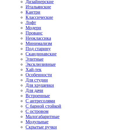
Дизайнерские
Итальянские
Кантри
Классические
Лофт
Модерн
Прованс
Неоклассика
Минимализм
Под старину
Скандинавские
Элитные
Эксклюзивные
Хай-тек
Особенности
Для студии
Для хрущевки
Для дачи
Встроенные
С антресолями
С барной стойкой
С островом
Малогабаритные
Модульные
Скрытые ручки