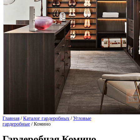
Главная
/
Каталог гардеробных
/
Угловые
гардеробные
/ Комино
Гардеробная Комино