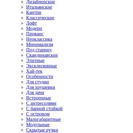
Дизайнерские
Итальянские
Кантри
Классические
Лофт
Модерн
Прованс
Неоклассика
Минимализм
Под старину
Скандинавские
Элитные
Эксклюзивные
Хай-тек
Особенности
Для студии
Для хрущевки
Для дачи
Встроенные
С антресолями
С барной стойкой
С островом
Малогабаритные
Модульные
Скрытые ручки