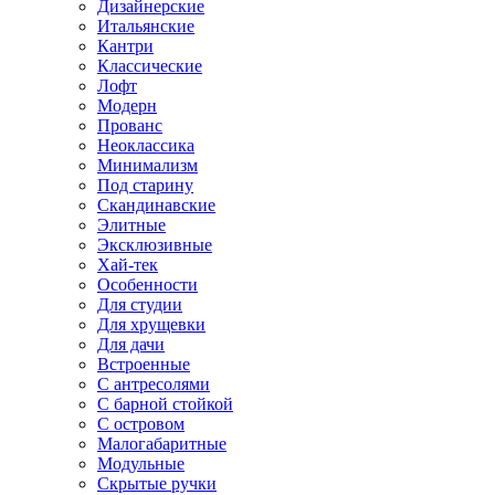
Дизайнерские
Итальянские
Кантри
Классические
Лофт
Модерн
Прованс
Неоклассика
Минимализм
Под старину
Скандинавские
Элитные
Эксклюзивные
Хай-тек
Особенности
Для студии
Для хрущевки
Для дачи
Встроенные
С антресолями
С барной стойкой
С островом
Малогабаритные
Модульные
Скрытые ручки