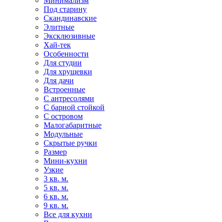
Минимализм
Под старину
Скандинавские
Элитные
Эксклюзивные
Хай-тек
Особенности
Для студии
Для хрущевки
Для дачи
Встроенные
С антресолями
С барной стойкой
С островом
Малогабаритные
Модульные
Скрытые ручки
Размер
Мини-кухни
Узкие
3 кв. м.
5 кв. м.
6 кв. м.
9 кв. м.
Все для кухни