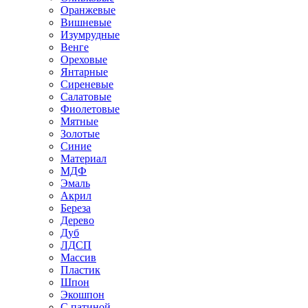
Оранжевые
Вишневые
Изумрудные
Венге
Ореховые
Янтарные
Сиреневые
Салатовые
Фиолетовые
Мятные
Золотые
Синие
Материал
МДФ
Эмаль
Акрил
Береза
Дерево
Дуб
ЛДСП
Массив
Пластик
Шпон
Экошпон
С патиной