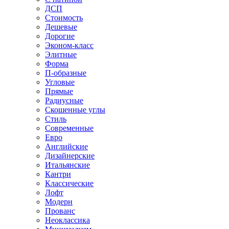
ДСП
Стоимость
Дешевые
Дорогие
Эконом-класс
Элитные
Форма
П-образные
Угловые
Прямые
Радиусные
Скошенные углы
Стиль
Современные
Евро
Английские
Дизайнерские
Итальянские
Кантри
Классические
Лофт
Модерн
Прованс
Неоклассика