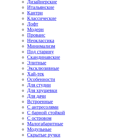
Дизайнерские
Итальянские
Кантри
Классические
Лофт
Модерн
Прованс
Неоклассика
Минимализм
Под старину
Скандинавские
Элитные
Эксклюзивные
Хай-тек
Особенности
Для студии
Для хрущевки
Для дачи
Встроенные
С антресолями
С барной стойкой
С островом
Малогабаритные
Модульные
Скрытые ручки