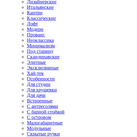
Дизайнерские
Итальянские
Кантри
Классические
Лофт
Модерн
Прованс
Неоклассика
Минимализм
Под старину
Скандинавские
Элитные
Эксклюзивные
Хай-тек
Особенности
Для студии
Для хрущевки
Для дачи
Встроенные
С антресолями
С барной стойкой
С островом
Малогабаритные
Модульные
Скрытые ручки