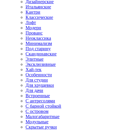
Дизайнерские
Итальянские
Кантри
Классические
Лофт
Модерн
Прованс
Неоклассика
Минимализм
Под старину
Скандинавские
Элитные
Эксклюзивные
Хай-тек
Особенности
Для студии
Для хрущевки
Для дачи
Встроенные
С антресолями
С барной стойкой
С островом
Малогабаритные
Модульные
Скрытые ручки