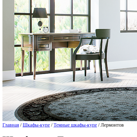
Главная
/
Шкафы-купе
/
Темные шкафы-купе
/ Лермонтов