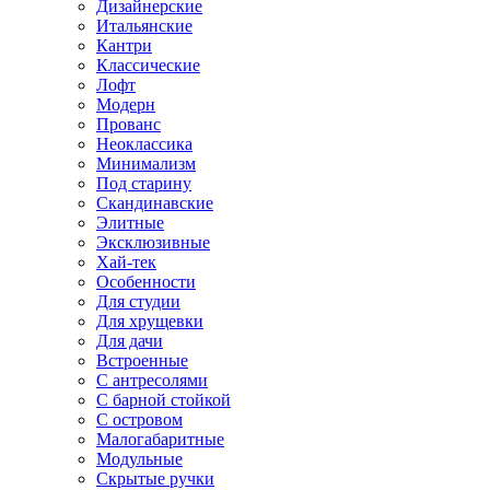
Дизайнерские
Итальянские
Кантри
Классические
Лофт
Модерн
Прованс
Неоклассика
Минимализм
Под старину
Скандинавские
Элитные
Эксклюзивные
Хай-тек
Особенности
Для студии
Для хрущевки
Для дачи
Встроенные
С антресолями
С барной стойкой
С островом
Малогабаритные
Модульные
Скрытые ручки