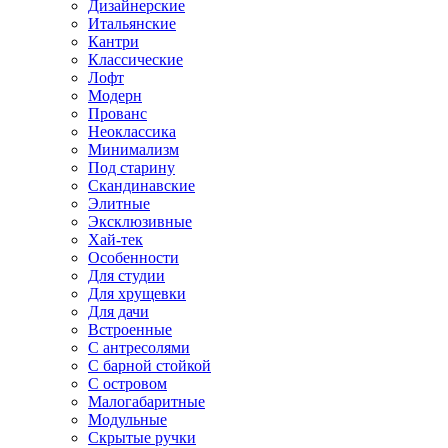
Дизайнерские
Итальянские
Кантри
Классические
Лофт
Модерн
Прованс
Неоклассика
Минимализм
Под старину
Скандинавские
Элитные
Эксклюзивные
Хай-тек
Особенности
Для студии
Для хрущевки
Для дачи
Встроенные
С антресолями
С барной стойкой
С островом
Малогабаритные
Модульные
Скрытые ручки