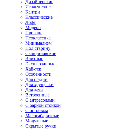
Дизайнерские
Итальянские
Кантри
Классические
Лофт
Модерн
Прованс
Неоклассика
Минимализм
Под старину
Скандинавские
Элитные
Эксклюзивные
Хай-тек
Особенности
Для студии
Для хрущевки
Для дачи
Встроенные
С антресолями
С барной стойкой
С островом
Малогабаритные
Модульные
Скрытые ручки