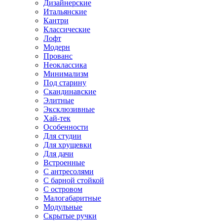
Дизайнерские
Итальянские
Кантри
Классические
Лофт
Модерн
Прованс
Неоклассика
Минимализм
Под старину
Скандинавские
Элитные
Эксклюзивные
Хай-тек
Особенности
Для студии
Для хрущевки
Для дачи
Встроенные
С антресолями
С барной стойкой
С островом
Малогабаритные
Модульные
Скрытые ручки