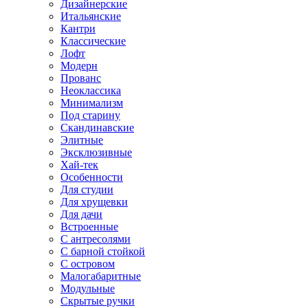
Дизайнерские
Итальянские
Кантри
Классические
Лофт
Модерн
Прованс
Неоклассика
Минимализм
Под старину
Скандинавские
Элитные
Эксклюзивные
Хай-тек
Особенности
Для студии
Для хрущевки
Для дачи
Встроенные
С антресолями
С барной стойкой
С островом
Малогабаритные
Модульные
Скрытые ручки