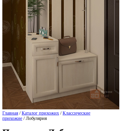
Главная
/
Каталог прихожих
/
Классические
прихожие
/ Лобулярия