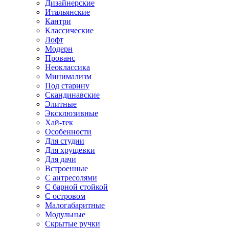
Дизайнерские
Итальянские
Кантри
Классические
Лофт
Модерн
Прованс
Неоклассика
Минимализм
Под старину
Скандинавские
Элитные
Эксклюзивные
Хай-тек
Особенности
Для студии
Для хрущевки
Для дачи
Встроенные
С антресолями
С барной стойкой
С островом
Малогабаритные
Модульные
Скрытые ручки