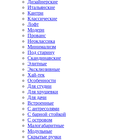
Дизайнерские
Итальянские
Кантри
Классические
Лофт
Модерн
Прованс
Неоклассика
Минимализм
Под старину
Скандинавские
Элитные
Эксклюзивные
Хай-тек
Особенности
Для студии
Для хрущевки
Для дачи
Встроенные
С антресолями
С барной стойкой
С островом
Малогабаритные
Модульные
Скрытые ручки