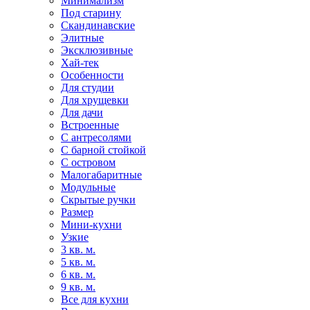
Минимализм
Под старину
Скандинавские
Элитные
Эксклюзивные
Хай-тек
Особенности
Для студии
Для хрущевки
Для дачи
Встроенные
С антресолями
С барной стойкой
С островом
Малогабаритные
Модульные
Скрытые ручки
Размер
Мини-кухни
Узкие
3 кв. м.
5 кв. м.
6 кв. м.
9 кв. м.
Все для кухни