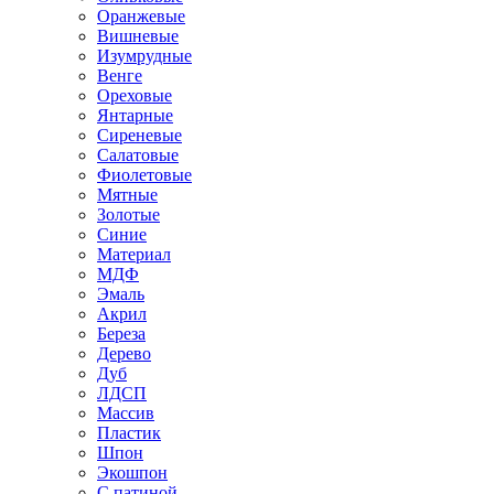
Оранжевые
Вишневые
Изумрудные
Венге
Ореховые
Янтарные
Сиреневые
Салатовые
Фиолетовые
Мятные
Золотые
Синие
Материал
МДФ
Эмаль
Акрил
Береза
Дерево
Дуб
ЛДСП
Массив
Пластик
Шпон
Экошпон
С патиной