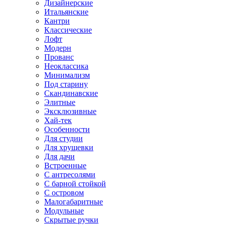
Дизайнерские
Итальянские
Кантри
Классические
Лофт
Модерн
Прованс
Неоклассика
Минимализм
Под старину
Скандинавские
Элитные
Эксклюзивные
Хай-тек
Особенности
Для студии
Для хрущевки
Для дачи
Встроенные
С антресолями
С барной стойкой
С островом
Малогабаритные
Модульные
Скрытые ручки