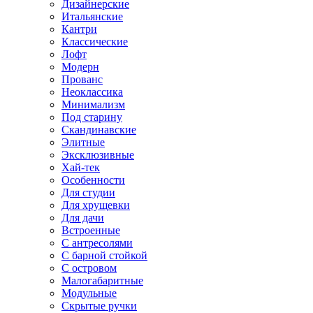
Дизайнерские
Итальянские
Кантри
Классические
Лофт
Модерн
Прованс
Неоклассика
Минимализм
Под старину
Скандинавские
Элитные
Эксклюзивные
Хай-тек
Особенности
Для студии
Для хрущевки
Для дачи
Встроенные
С антресолями
С барной стойкой
С островом
Малогабаритные
Модульные
Скрытые ручки