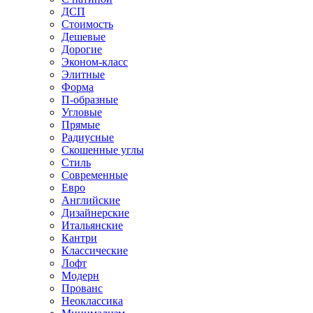
ДСП
Стоимость
Дешевые
Дорогие
Эконом-класс
Элитные
Форма
П-образные
Угловые
Прямые
Радиусные
Скошенные углы
Стиль
Современные
Евро
Английские
Дизайнерские
Итальянские
Кантри
Классические
Лофт
Модерн
Прованс
Неоклассика