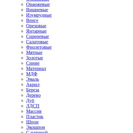
Оранжевые
Вишневые
Изумрудные
Венге
Ореховые
Янтарные
Сиреневые
Салатовые
Фиолетовые
Мятные
Золотые
Синие
Материал
МДФ
Эмаль
Акрил
Береза
Дерево
Дуб
ЛДСП
Массив
Пластик
Шпон
Экошпон
С патиной