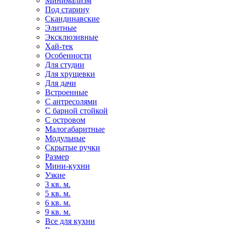
Минимализм
Под старину
Скандинавские
Элитные
Эксклюзивные
Хай-тек
Особенности
Для студии
Для хрущевки
Для дачи
Встроенные
С антресолями
С барной стойкой
С островом
Малогабаритные
Модульные
Скрытые ручки
Размер
Мини-кухни
Узкие
3 кв. м.
5 кв. м.
6 кв. м.
9 кв. м.
Все для кухни