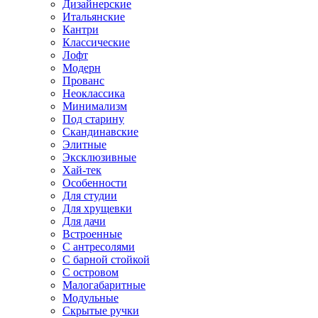
Дизайнерские
Итальянские
Кантри
Классические
Лофт
Модерн
Прованс
Неоклассика
Минимализм
Под старину
Скандинавские
Элитные
Эксклюзивные
Хай-тек
Особенности
Для студии
Для хрущевки
Для дачи
Встроенные
С антресолями
С барной стойкой
С островом
Малогабаритные
Модульные
Скрытые ручки