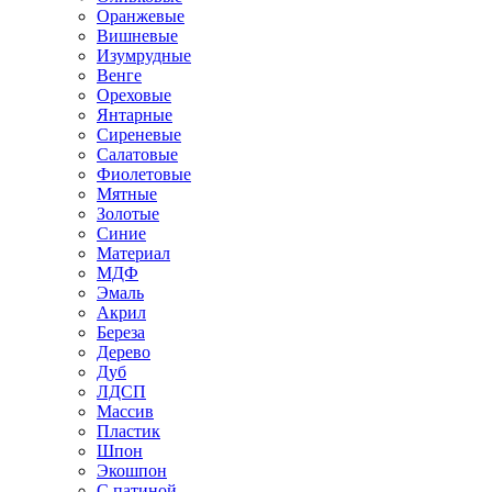
Оранжевые
Вишневые
Изумрудные
Венге
Ореховые
Янтарные
Сиреневые
Салатовые
Фиолетовые
Мятные
Золотые
Синие
Материал
МДФ
Эмаль
Акрил
Береза
Дерево
Дуб
ЛДСП
Массив
Пластик
Шпон
Экошпон
С патиной