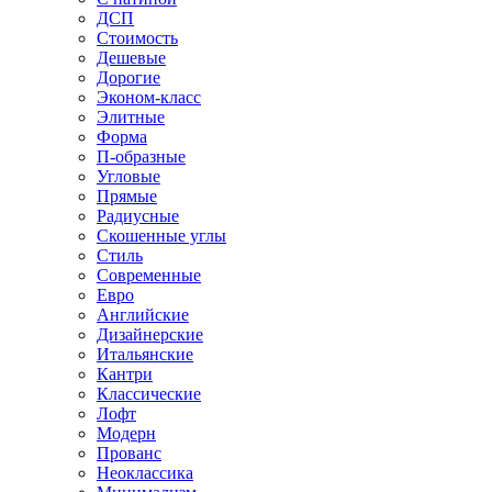
ДСП
Стоимость
Дешевые
Дорогие
Эконом-класс
Элитные
Форма
П-образные
Угловые
Прямые
Радиусные
Скошенные углы
Стиль
Современные
Евро
Английские
Дизайнерские
Итальянские
Кантри
Классические
Лофт
Модерн
Прованс
Неоклассика