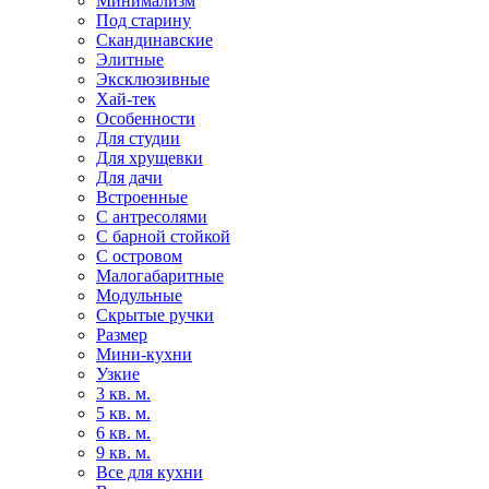
Минимализм
Под старину
Скандинавские
Элитные
Эксклюзивные
Хай-тек
Особенности
Для студии
Для хрущевки
Для дачи
Встроенные
С антресолями
С барной стойкой
С островом
Малогабаритные
Модульные
Скрытые ручки
Размер
Мини-кухни
Узкие
3 кв. м.
5 кв. м.
6 кв. м.
9 кв. м.
Все для кухни