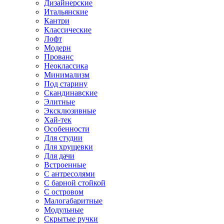
Дизайнерские
Итальянские
Кантри
Классические
Лофт
Модерн
Прованс
Неоклассика
Минимализм
Под старину
Скандинавские
Элитные
Эксклюзивные
Хай-тек
Особенности
Для студии
Для хрущевки
Для дачи
Встроенные
С антресолями
С барной стойкой
С островом
Малогабаритные
Модульные
Скрытые ручки