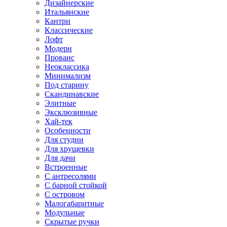
Дизайнерские
Итальянские
Кантри
Классические
Лофт
Модерн
Прованс
Неоклассика
Минимализм
Под старину
Скандинавские
Элитные
Эксклюзивные
Хай-тек
Особенности
Для студии
Для хрущевки
Для дачи
Встроенные
С антресолями
С барной стойкой
С островом
Малогабаритные
Модульные
Скрытые ручки