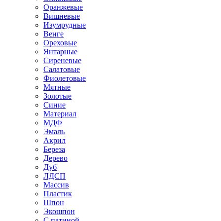
Оранжевые
Вишневые
Изумрудные
Венге
Ореховые
Янтарные
Сиреневые
Салатовые
Фиолетовые
Мятные
Золотые
Синие
Материал
МДФ
Эмаль
Акрил
Береза
Дерево
Дуб
ЛДСП
Массив
Пластик
Шпон
Экошпон
С патиной