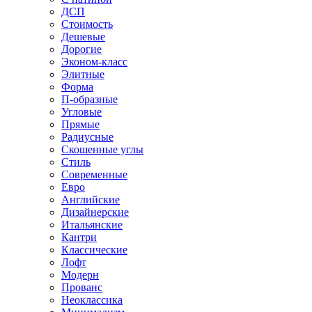
ДСП
Стоимость
Дешевые
Дорогие
Эконом-класс
Элитные
Форма
П-образные
Угловые
Прямые
Радиусные
Скошенные углы
Стиль
Современные
Евро
Английские
Дизайнерские
Итальянские
Кантри
Классические
Лофт
Модерн
Прованс
Неоклассика