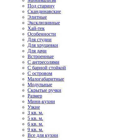
Минимализм
Под старину
Скандинавские
Элитные
Эксклюзивные
Хай-тек
Особенности
Для студии
Для хрущевки
Для дачи
Встроенные
С антресолями
С барной стойкой
С островом
Малогабаритные
Модульные
Скрытые ручки
Размер
Мини-кухни
Узкие
3 кв. м.
5 кв. м.
6 кв. м.
9 кв. м.
Все для кухни