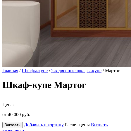
Главная
/
Шкафы-купе
/
2-х дверные шкафы-купе
/ Мартог
Шкаф-купе Мартог
Цена:
от 40 000
руб.
Добавить в корзину
Расчет цены
Вызвать
Заказать
замерщика