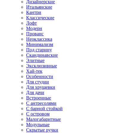
Дизайнерские
Итальянские
Кантри
Классические
Лофт
Модерн
Прованс
Неоклассика
Минимализм
Под старину
Скандинавские
Элитные
Эксклюзивные
Хай-тек
Особенности
Для студии
Для хрущевки
Для дачи
Встроенные
С антресолями
С барной стойкой
С островом
Малогабаритные
Модульные
Скрытые ручки