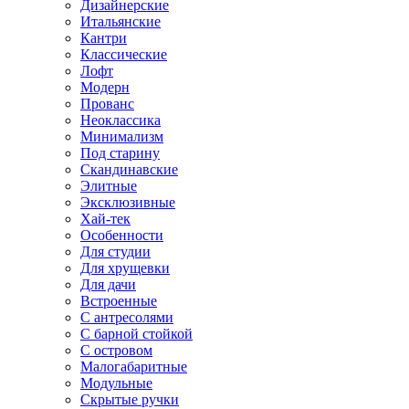
Дизайнерские
Итальянские
Кантри
Классические
Лофт
Модерн
Прованс
Неоклассика
Минимализм
Под старину
Скандинавские
Элитные
Эксклюзивные
Хай-тек
Особенности
Для студии
Для хрущевки
Для дачи
Встроенные
С антресолями
С барной стойкой
С островом
Малогабаритные
Модульные
Скрытые ручки