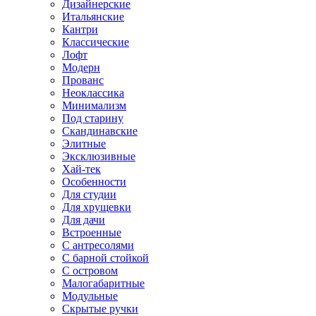
Дизайнерские
Итальянские
Кантри
Классические
Лофт
Модерн
Прованс
Неоклассика
Минимализм
Под старину
Скандинавские
Элитные
Эксклюзивные
Хай-тек
Особенности
Для студии
Для хрущевки
Для дачи
Встроенные
С антресолями
С барной стойкой
С островом
Малогабаритные
Модульные
Скрытые ручки