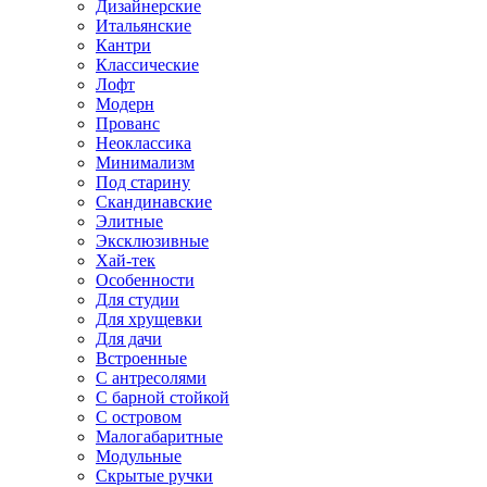
Дизайнерские
Итальянские
Кантри
Классические
Лофт
Модерн
Прованс
Неоклассика
Минимализм
Под старину
Скандинавские
Элитные
Эксклюзивные
Хай-тек
Особенности
Для студии
Для хрущевки
Для дачи
Встроенные
С антресолями
С барной стойкой
С островом
Малогабаритные
Модульные
Скрытые ручки