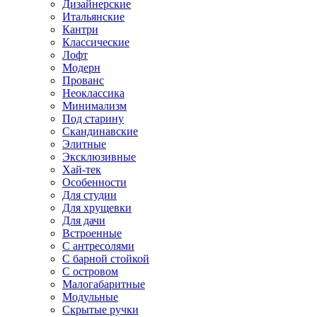
Дизайнерские
Итальянские
Кантри
Классические
Лофт
Модерн
Прованс
Неоклассика
Минимализм
Под старину
Скандинавские
Элитные
Эксклюзивные
Хай-тек
Особенности
Для студии
Для хрущевки
Для дачи
Встроенные
С антресолями
С барной стойкой
С островом
Малогабаритные
Модульные
Скрытые ручки