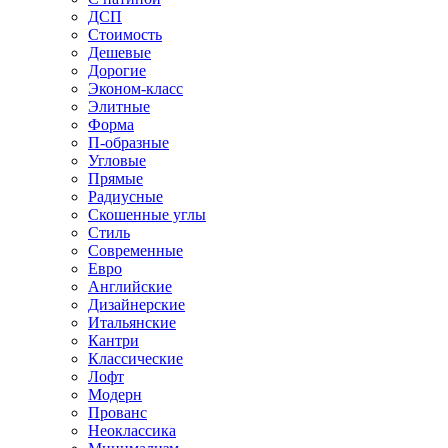
ДСП
Стоимость
Дешевые
Дорогие
Эконом-класс
Элитные
Форма
П-образные
Угловые
Прямые
Радиусные
Скошенные углы
Стиль
Современные
Евро
Английские
Дизайнерские
Итальянские
Кантри
Классические
Лофт
Модерн
Прованс
Неоклассика