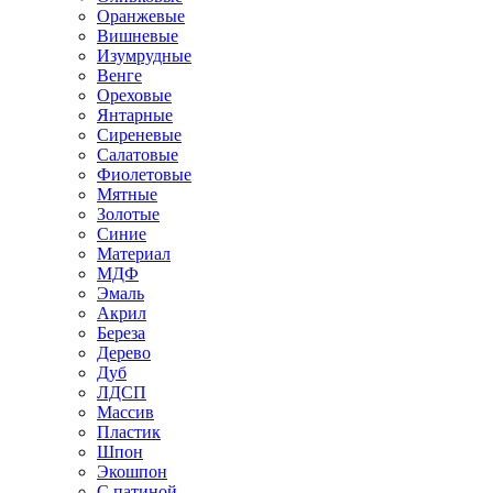
Оранжевые
Вишневые
Изумрудные
Венге
Ореховые
Янтарные
Сиреневые
Салатовые
Фиолетовые
Мятные
Золотые
Синие
Материал
МДФ
Эмаль
Акрил
Береза
Дерево
Дуб
ЛДСП
Массив
Пластик
Шпон
Экошпон
С патиной