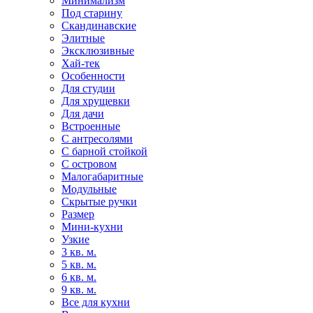
Минимализм
Под старину
Скандинавские
Элитные
Эксклюзивные
Хай-тек
Особенности
Для студии
Для хрущевки
Для дачи
Встроенные
С антресолями
С барной стойкой
С островом
Малогабаритные
Модульные
Скрытые ручки
Размер
Мини-кухни
Узкие
3 кв. м.
5 кв. м.
6 кв. м.
9 кв. м.
Все для кухни