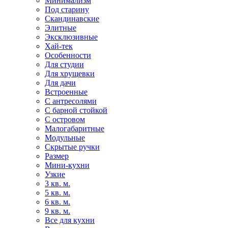
Минимализм
Под старину
Скандинавские
Элитные
Эксклюзивные
Хай-тек
Особенности
Для студии
Для хрущевки
Для дачи
Встроенные
С антресолями
С барной стойкой
С островом
Малогабаритные
Модульные
Скрытые ручки
Размер
Мини-кухни
Узкие
3 кв. м.
5 кв. м.
6 кв. м.
9 кв. м.
Все для кухни