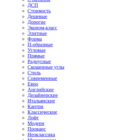
ДСП
Стоимость
Дешевые
Дорогие
Эконом-класс
Элитные
Форма
П-образные
Угловые
Прямые
Радиусные
Скошенные углы
Стиль
Современные
Евро
Английские
Дизайнерские
Итальянские
Кантри
Классические
Лофт
Модерн
Прованс
Неоклассика