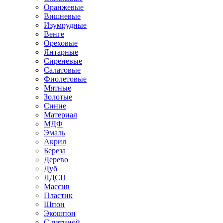
Оранжевые
Вишневые
Изумрудные
Венге
Ореховые
Янтарные
Сиреневые
Салатовые
Фиолетовые
Мятные
Золотые
Синие
Материал
МДФ
Эмаль
Акрил
Береза
Дерево
Дуб
ЛДСП
Массив
Пластик
Шпон
Экошпон
С патиной