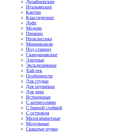
Дизайнерские
Итальянские
Кантри
Классические
Лофт
Модерн
Прованс
Неоклассика
Минимализм
Под старину
Скандинавские
Элитные
Эксклюзивные
Хай-тек
Особенности
Для студии
Для хрущевки
Для дачи
Встроенные
С антресолями
С барной стойкой
С островом
Малогабаритные
Модульные
Скрытые ручки