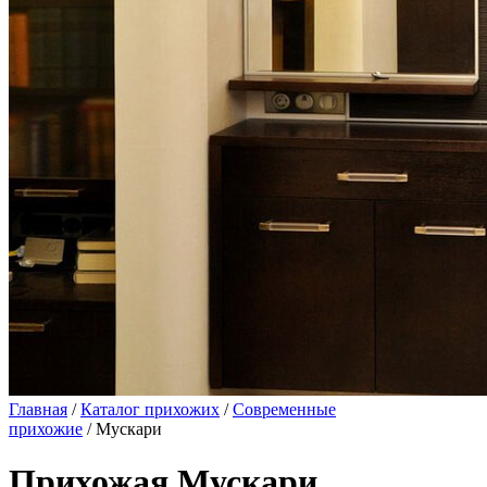
Главная
/
Каталог прихожих
/
Современные
прихожие
/ Мускари
Прихожая Мускари