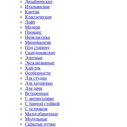
Дизайнерские
Итальянские
Кантри
Классические
Лофт
Модерн
Прованс
Неоклассика
Минимализм
Под старину
Скандинавские
Элитные
Эксклюзивные
Хай-тек
Особенности
Для студии
Для хрущевки
Для дачи
Встроенные
С антресолями
С барной стойкой
С островом
Малогабаритные
Модульные
Скрытые ручки