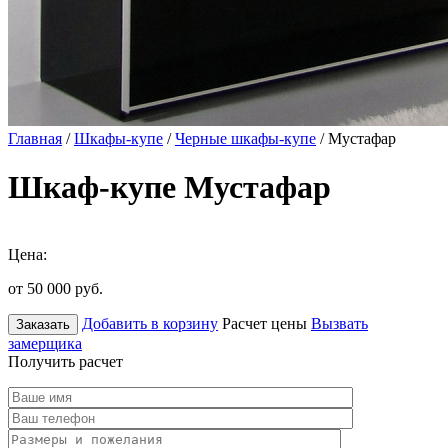
Главная
/
Шкафы-купе
/
Черные шкафы-купе
/ Мустафар
Шкаф-купе Мустафар
Цена:
от 50 000
руб.
Добавить в корзину
Расчет цены
Вызвать
Заказать
замерщика
Получить расчет