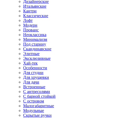
Дизайнерские
Итальянские
Кантри
Классические
Лофт
Модерн
Прованс
Неоклассика
Минимализм
Под старину
Скандинавские
Элитные
Эксклюзивные
Хай-тек
Особенности
Для студии
Для хрущевки
Для дачи
Встроенные
С антресолями
С барной стойкой
С островом
Малогабаритные
Модульные
Скрытые ручки