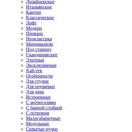
Дизайнерские
Итальянские
Кантри
Классические
Лофт
Модерн
Прованс
Неоклассика
Минимализм
Под старину
Скандинавские
Элитные
Эксклюзивные
Хай-тек
Особенности
Для студии
Для хрущевки
Для дачи
Встроенные
С антресолями
С барной стойкой
С островом
Малогабаритные
Модульные
Скрытые ручки