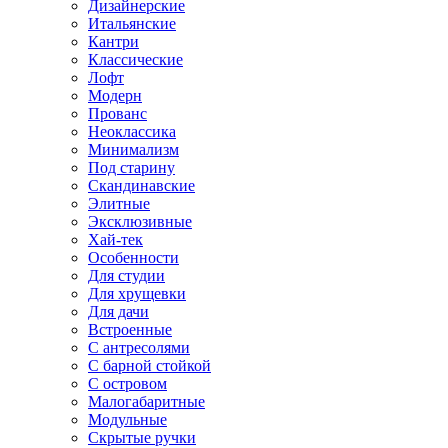
Дизайнерские
Итальянские
Кантри
Классические
Лофт
Модерн
Прованс
Неоклассика
Минимализм
Под старину
Скандинавские
Элитные
Эксклюзивные
Хай-тек
Особенности
Для студии
Для хрущевки
Для дачи
Встроенные
С антресолями
С барной стойкой
С островом
Малогабаритные
Модульные
Скрытые ручки