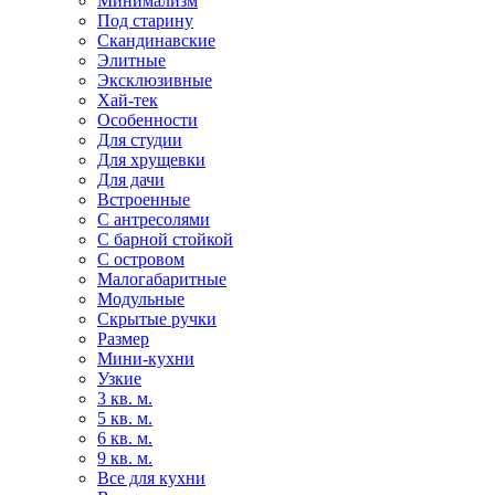
Минимализм
Под старину
Скандинавские
Элитные
Эксклюзивные
Хай-тек
Особенности
Для студии
Для хрущевки
Для дачи
Встроенные
С антресолями
С барной стойкой
С островом
Малогабаритные
Модульные
Скрытые ручки
Размер
Мини-кухни
Узкие
3 кв. м.
5 кв. м.
6 кв. м.
9 кв. м.
Все для кухни