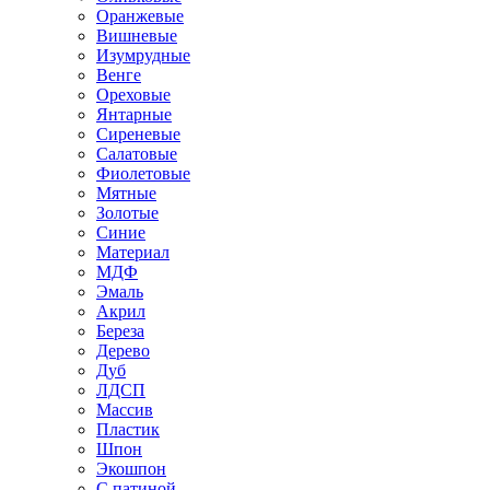
Оранжевые
Вишневые
Изумрудные
Венге
Ореховые
Янтарные
Сиреневые
Салатовые
Фиолетовые
Мятные
Золотые
Синие
Материал
МДФ
Эмаль
Акрил
Береза
Дерево
Дуб
ЛДСП
Массив
Пластик
Шпон
Экошпон
С патиной