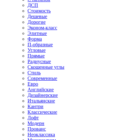
ДСП
Стоимость
Дешевые
Дорогие
Эконом-класс
Элитные
Форма
П-образные
Угловые
Прямые
Радиусные
Скошенные углы
Стиль
Современные
Евро
Английские
Дизайнерские
Итальянские
Кантри
Классические
Лофт
Модерн
Прованс
Неоклассика