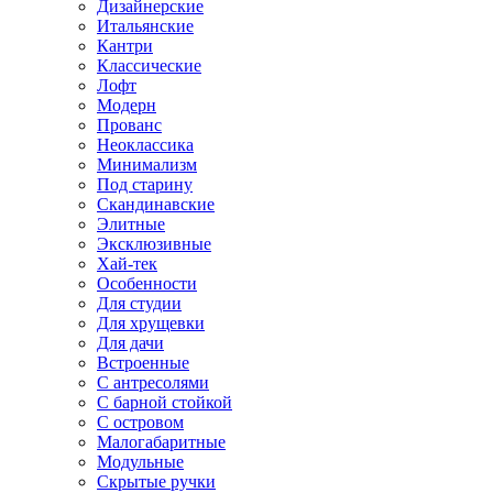
Дизайнерские
Итальянские
Кантри
Классические
Лофт
Модерн
Прованс
Неоклассика
Минимализм
Под старину
Скандинавские
Элитные
Эксклюзивные
Хай-тек
Особенности
Для студии
Для хрущевки
Для дачи
Встроенные
С антресолями
С барной стойкой
С островом
Малогабаритные
Модульные
Скрытые ручки