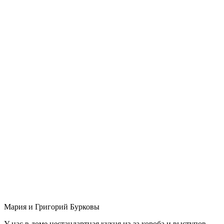
Мария и Григорий Бурковы
У нас в доме нестандартная кухня из-за короба и выступов,