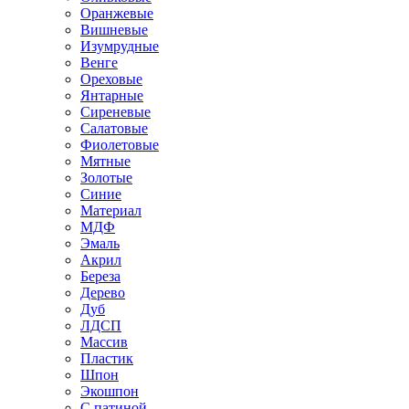
Оранжевые
Вишневые
Изумрудные
Венге
Ореховые
Янтарные
Сиреневые
Салатовые
Фиолетовые
Мятные
Золотые
Синие
Материал
МДФ
Эмаль
Акрил
Береза
Дерево
Дуб
ЛДСП
Массив
Пластик
Шпон
Экошпон
С патиной