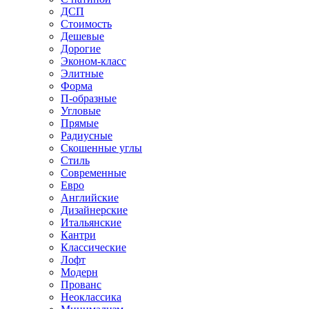
ДСП
Стоимость
Дешевые
Дорогие
Эконом-класс
Элитные
Форма
П-образные
Угловые
Прямые
Радиусные
Скошенные углы
Стиль
Современные
Евро
Английские
Дизайнерские
Итальянские
Кантри
Классические
Лофт
Модерн
Прованс
Неоклассика