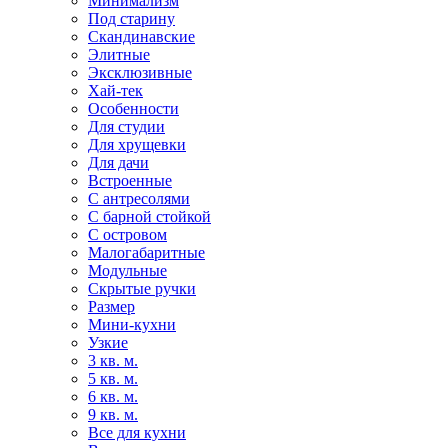
Минимализм
Под старину
Скандинавские
Элитные
Эксклюзивные
Хай-тек
Особенности
Для студии
Для хрущевки
Для дачи
Встроенные
С антресолями
С барной стойкой
С островом
Малогабаритные
Модульные
Скрытые ручки
Размер
Мини-кухни
Узкие
3 кв. м.
5 кв. м.
6 кв. м.
9 кв. м.
Все для кухни