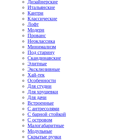
Дизайнерские
Итальянские
Кантри
Классические
Лофт
Модерн
Прованс
Неоклассика
Минимализм
Под старину
Скандинавские
Элитные
Эксклюзивные
Хай-тек
Особенности
Для студии
Для хрущевки
Для дачи
Встроенные
С антресолями
С барной стойкой
С островом
Малогабаритные
Модульные
Скрытые ручки