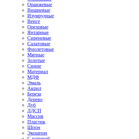
Оранжевые
Вишневые
Изумрудные
Венге
Ореховые
Янтарные
Сиреневые
Салатовые
Фиолетовые
Мятные
Золотые
Синие
Материал
МДФ
Эмаль
Акрил
Береза
Дерево
Дуб
ЛДСП
Массив
Пластик
Шпон
Экошпон
С патиной