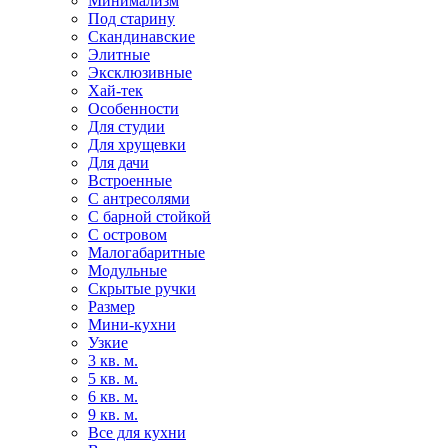
Минимализм
Под старину
Скандинавские
Элитные
Эксклюзивные
Хай-тек
Особенности
Для студии
Для хрущевки
Для дачи
Встроенные
С антресолями
С барной стойкой
С островом
Малогабаритные
Модульные
Скрытые ручки
Размер
Мини-кухни
Узкие
3 кв. м.
5 кв. м.
6 кв. м.
9 кв. м.
Все для кухни