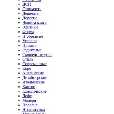
ДСП
Стоимость
Дешевые
Дорогие
Эконом-класс
Элитные
Форма
П-образные
Угловые
Прямые
Радиусные
Скошенные углы
Стиль
Современные
Евро
Английские
Дизайнерские
Итальянские
Кантри
Классические
Лофт
Модерн
Прованс
Неоклассика