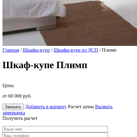
Главная
/
Шкафы-купе
/
Шкафы-купе из ДСП
/ Плимп
Шкаф-купе Плимп
Цена:
от 60 000
руб.
Добавить в корзину
Расчет цены
Вызвать
Заказать
замерщика
Получить расчет