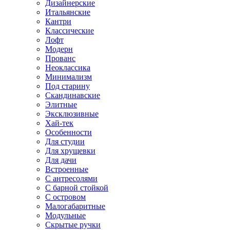
Дизайнерские
Итальянские
Кантри
Классические
Лофт
Модерн
Прованс
Неоклассика
Минимализм
Под старину
Скандинавские
Элитные
Эксклюзивные
Хай-тек
Особенности
Для студии
Для хрущевки
Для дачи
Встроенные
С антресолями
С барной стойкой
С островом
Малогабаритные
Модульные
Скрытые ручки