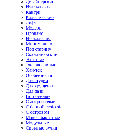
Дизайнерские
Итальянские
Кантри
Классические
Лофт
Модерн
Прованс
Неоклассика
Минимализм
Под старину
Скандинавские
Элитные
Эксклюзивные
Хай-тек
Особенности
Для студии
Для хрущевки
Для дачи
Встроенные
С антресолями
С барной стойкой
С островом
Малогабаритные
Модульные
Скрытые ручки