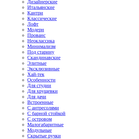
Дизайнерские
Итальянские
Кантри
Классические
Лофт
Модерн
Прованс
Неоклассика
Минимализм
Под старину
Скандинавские
Элитные
Эксклюзивные
Хай-тек
Особенности
Для студии
Для хрущевки
Для дачи
Встроенные
С антресолями
С барной стойкой
С островом
Малогабаритные
Модульные
Скрытые ручки