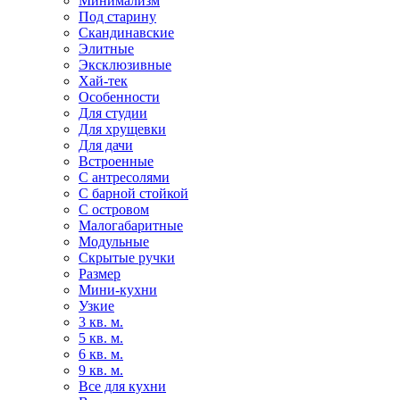
Минимализм
Под старину
Скандинавские
Элитные
Эксклюзивные
Хай-тек
Особенности
Для студии
Для хрущевки
Для дачи
Встроенные
С антресолями
С барной стойкой
С островом
Малогабаритные
Модульные
Скрытые ручки
Размер
Мини-кухни
Узкие
3 кв. м.
5 кв. м.
6 кв. м.
9 кв. м.
Все для кухни