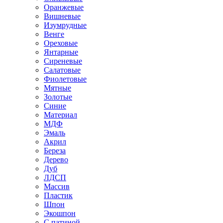
Оранжевые
Вишневые
Изумрудные
Венге
Ореховые
Янтарные
Сиреневые
Салатовые
Фиолетовые
Мятные
Золотые
Синие
Материал
МДФ
Эмаль
Акрил
Береза
Дерево
Дуб
ЛДСП
Массив
Пластик
Шпон
Экошпон
С патиной