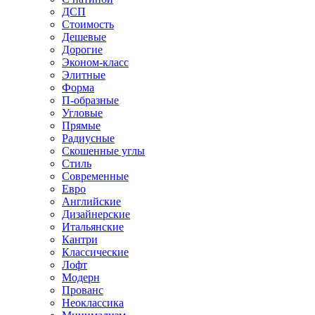
ДСП
Стоимость
Дешевые
Дорогие
Эконом-класс
Элитные
Форма
П-образные
Угловые
Прямые
Радиусные
Скошенные углы
Стиль
Современные
Евро
Английские
Дизайнерские
Итальянские
Кантри
Классические
Лофт
Модерн
Прованс
Неоклассика