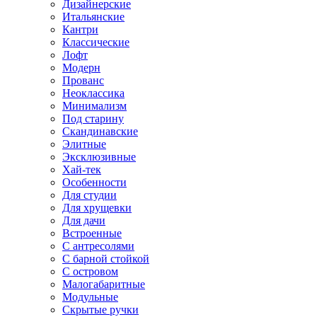
Дизайнерские
Итальянские
Кантри
Классические
Лофт
Модерн
Прованс
Неоклассика
Минимализм
Под старину
Скандинавские
Элитные
Эксклюзивные
Хай-тек
Особенности
Для студии
Для хрущевки
Для дачи
Встроенные
С антресолями
С барной стойкой
С островом
Малогабаритные
Модульные
Скрытые ручки