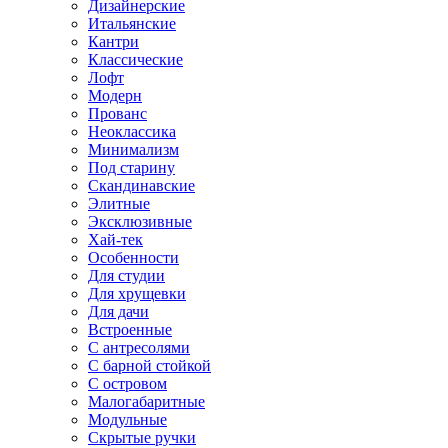
Дизайнерские
Итальянские
Кантри
Классические
Лофт
Модерн
Прованс
Неоклассика
Минимализм
Под старину
Скандинавские
Элитные
Эксклюзивные
Хай-тек
Особенности
Для студии
Для хрущевки
Для дачи
Встроенные
С антресолями
С барной стойкой
С островом
Малогабаритные
Модульные
Скрытые ручки