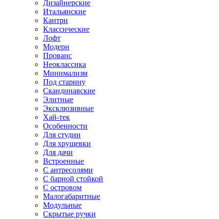
Дизайнерские
Итальянские
Кантри
Классические
Лофт
Модерн
Прованс
Неоклассика
Минимализм
Под старину
Скандинавские
Элитные
Эксклюзивные
Хай-тек
Особенности
Для студии
Для хрущевки
Для дачи
Встроенные
С антресолями
С барной стойкой
С островом
Малогабаритные
Модульные
Скрытые ручки