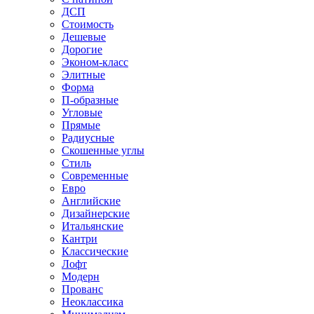
ДСП
Стоимость
Дешевые
Дорогие
Эконом-класс
Элитные
Форма
П-образные
Угловые
Прямые
Радиусные
Скошенные углы
Стиль
Современные
Евро
Английские
Дизайнерские
Итальянские
Кантри
Классические
Лофт
Модерн
Прованс
Неоклассика