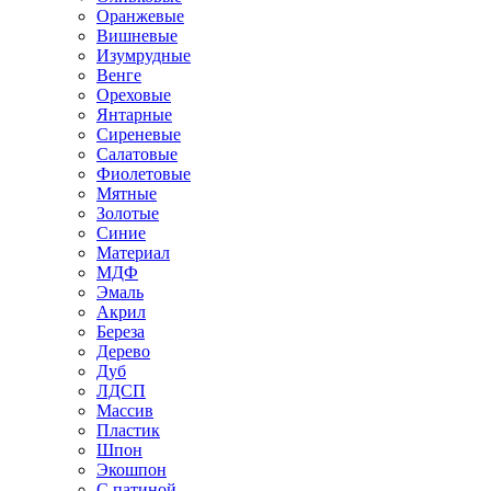
Оранжевые
Вишневые
Изумрудные
Венге
Ореховые
Янтарные
Сиреневые
Салатовые
Фиолетовые
Мятные
Золотые
Синие
Материал
МДФ
Эмаль
Акрил
Береза
Дерево
Дуб
ЛДСП
Массив
Пластик
Шпон
Экошпон
С патиной