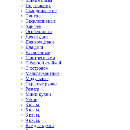
Минимализм
Под старину
Скандинавские
Элитные
Эксклюзивные
Хай-тек
Особенности
Для студии
Для хрущевки
Для дачи
Встроенные
С антресолями
С барной стойкой
С островом
Малогабаритные
Модульные
Скрытые ручки
Размер
Мини-кухни
Узкие
3 кв. м.
5 кв. м.
6 кв. м.
9 кв. м.
Все для кухни