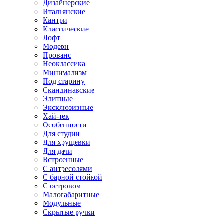
Дизайнерские
Итальянские
Кантри
Классические
Лофт
Модерн
Прованс
Неоклассика
Минимализм
Под старину
Скандинавские
Элитные
Эксклюзивные
Хай-тек
Особенности
Для студии
Для хрущевки
Для дачи
Встроенные
С антресолями
С барной стойкой
С островом
Малогабаритные
Модульные
Скрытые ручки