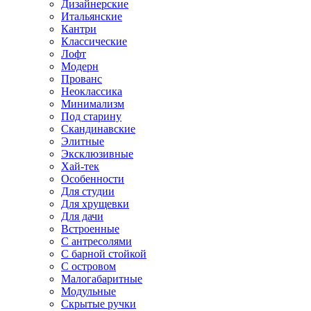
Дизайнерские
Итальянские
Кантри
Классические
Лофт
Модерн
Прованс
Неоклассика
Минимализм
Под старину
Скандинавские
Элитные
Эксклюзивные
Хай-тек
Особенности
Для студии
Для хрущевки
Для дачи
Встроенные
С антресолями
С барной стойкой
С островом
Малогабаритные
Модульные
Скрытые ручки